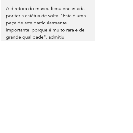
A diretora do museu ficou encantada 
por ter a estátua de volta. "Esta é uma 
peça de arte particularmente 
importante, porque é muito rara e de 
grande qualidade", admitiu.
A estátua foi descoberta por 
arqueólogos em 1894, durante uma 
escavação no local de Vertillum, já 
declarada monumento histórico duas 
décadas antes.
Em 1937, a estátua de Baco fazia parte 
de uma exposição em Paris e foi 
considerada como um dos 50 tesouros 
artísticos mais bonitos de França, 
segundo Monnet. "Isto diz-vos apenas 
como esta peça de arte é importante 