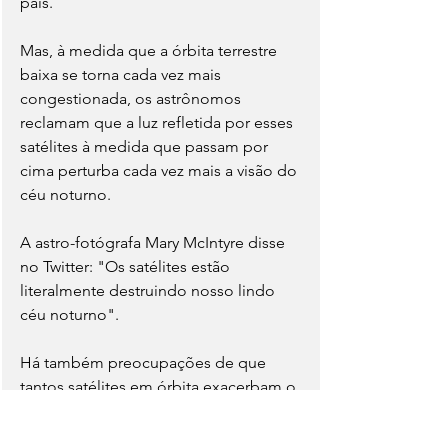
país.
Mas, à medida que a órbita terrestre 
baixa se torna cada vez mais 
congestionada, os astrônomos 
reclamam que a luz refletida por esses 
satélites à medida que passam por 
cima perturba cada vez mais a visão do 
céu noturno.
A astro-fotógrafa Mary McIntyre disse 
no Twitter: "Os satélites estão 
literalmente destruindo nosso lindo 
céu noturno". 
Há também preocupações de que 
tantos satélites em órbita exacerbam o 
risco de colisão e o problema do lixo 
espacial.